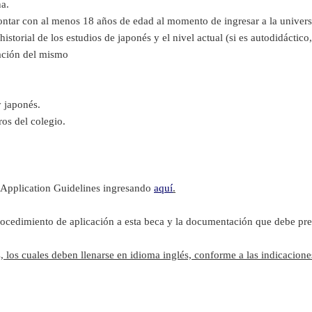
na.
 contar con al menos 18 años de edad al momento de ingresar a la univer
historial de los estudios de japonés y el nivel actual (si es autodidáctic
cación del mismo
 japonés.
os del colegio.
de Application Guidelines ingresando
aquí
.
cedimiento de aplicación a esta beca y la documentación que debe prese
 los cuales deben llenarse en idioma inglés, conforme a las indicacione