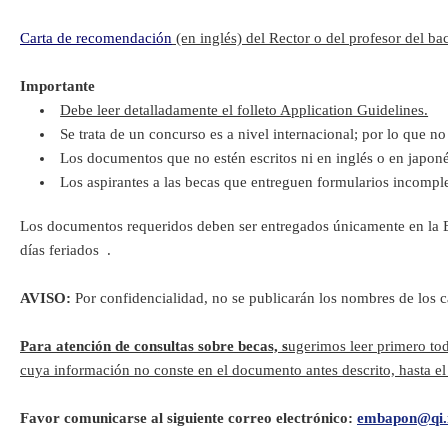
Carta de recomendación
(en inglés) del Rector o del profesor del bach
Importante
Debe leer detalladamente el folleto Application Guidelines.
Se trata de un concurso es a nivel internacional; por lo que n
Los documentos que no estén escritos ni en inglés o en japoné
Los aspirantes a las becas que entreguen formularios incompl
Los documentos requeridos deben ser entregados únicamente en la Em
días feriados .
AVISO:
Por confidencialidad, no se publicarán los nombres de los ca
Para atención de consultas sobre becas, s
ugerimos leer primero to
cuya información no conste en el documento antes descrito, hasta el
Favor comunicarse al siguiente correo electrónico:
embapon@qi.