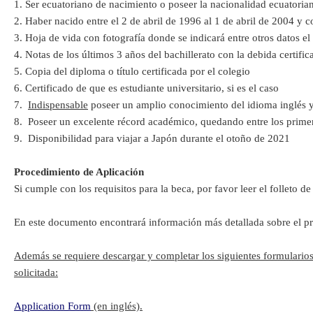
1. Ser ecuatoriano de nacimiento o poseer la nacionalidad ecuatoria
2. Haber nacido entre el 2 de abril de 1996 al 1 de abril de 2004 y
3. Hoja de vida con fotografía donde se indicará entre otros datos el 
4. Notas de los últimos 3 años del bachillerato con la debida certifi
5. Copia del diploma o título certificada por el colegio
6. Certificado de que es estudiante universitario, si es el caso
7.
Indispensable
poseer un amplio conocimiento del idioma inglés y
8. Poseer un excelente récord académico, quedando entre los primer
9. Disponibilidad para viajar a Japón durante el otoño de 2021
Procedimiento de Aplicación
Si cumple con los requisitos para la beca, por favor leer el folleto 
En este documento encontrará información más detallada sobre el pro
Además se requiere descargar y completar los siguientes formularios,
solicitada:
Application Form
(en inglés).