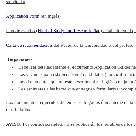
solicitada:
Application Form
(en inglés)
Plan de estudio (
Field of Study and Research Plan
) detallado en el q
Carta de recomendación
del Rector de la Universidad o del profesor
Importante:
Debe leer detalladamente el documento Application Guideline
Las vacantes para esta beca son 2 candidatos (por confirmar).
Los documentos que no estén escritos ni en inglés o en japoné
Los aspirantes a las becas que entreguen formularios incompl
Los documentos requeridos deben ser entregados únicamente en la Em
días feriados .
AVISO:
Por confidencialidad, no se publicarán los nombres de los ca